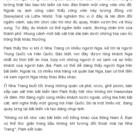
tưởng thật táo bạo khi biến cả hòn đảo thành một công viên chủ đề.
Ngoài ra, anh cũng cảm thấy công viên này tương đồng với
Disneyland và Lotte World. Trải nghiệm thú vị ở đây là lên đỉnh đồi
ngắm cảnh, sau khi chơi các trò như đu quay, thăm vườn thú và thủy
cung. Từ đây, du khách có thể ngắm biển xanh, đường chân trời của
thành phố. Khung cảnh một bãi cát trải dài bên dưới những tòa cao ốc
trông thật khác thường.
Park thấy thú vị khi ở Nha Trang có nhiều người Nga, kế tới là người
Trung Quốc và Hàn Quốc. Đặc biệt, nơi đây được lòng khách Nga
nhất do thời tiết ôn hòa, hợp với những người ở xứ lạnh và sự hiếu
khách của người bản địa. Park có thể dễ dàng thấy người Nga trên
bãi biển. Ngoài ra, có nhiều nhà hàng và quán bar Nga, bạn có thể đến
và xem người Nga nhảy theo điệu nhạc.
Ở Nha Trang buổi tối, trong những quán cà phê, rượu, ghế picnic, bàn
xếp san sát trên bãi biển làm Park thấy hệt như không khí Haeundae
về đêm. Khi đang ngồi cùng nhiều khách nước ngoài, uống bia trên bãi
cát, anh nghe thấy một giọng nói Hàn Quốc. Đó là một thiếu nữ, đang
quay lưng lại bãi biển và tạo dáng chụp ảnh.
"Không xô bồ như các bãi biển nổi tiếng khác của Đông Nam Á. Bạn
có thể thư giãn trong bầu không khí tương đối thoải mái tại Nha
Trang", Park kết luận.