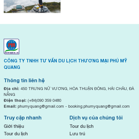
CÔNG TY TNHH TƯ VẤN DU LỊCH THƯƠNG MẠI PHÚ MỸ
QUANG
Thông tin liên hệ
Địa chỉ:
450 TRƯNG NỮ VƯƠNG, HÒA THUẬN ĐÔNG, HẢI CHÂU, ĐÀ
NẴNG
Điện thoại:
(+84)090 359 0480
Email:
phumyquang@gmail.com - booking.phumyquang@gmail.com
Truy cập nhanh
Dịch vụ của chúng tôi
Giới thiệu
Tour du lịch
Tour du lịch
Lưu trú