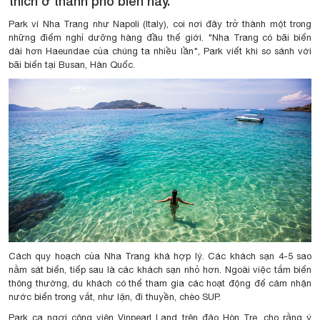
thích ở thành phố biển này.
Park ví Nha Trang như Napoli (Italy), coi nơi đây trở thành một trong
những điểm nghỉ dưỡng hàng đầu thế giới. "Nha Trang có bãi biển
dài hơn Haeundae của chúng ta nhiều lần", Park viết khi so sánh với
bãi biển tại Busan, Hàn Quốc.
Cách quy hoạch của Nha Trang khá hợp lý. Các khách sạn 4-5 sao
nằm sát biển, tiếp sau là các khách sạn nhỏ hơn. Ngoài việc tắm biển
thông thường, du khách có thể tham gia các hoạt động để cảm nhận
nước biển trong vắt, như lặn, đi thuyền, chèo SUP.
Park ca ngợi công viên Vinpearl Land trên đảo Hòn Tre, cho rằng ý