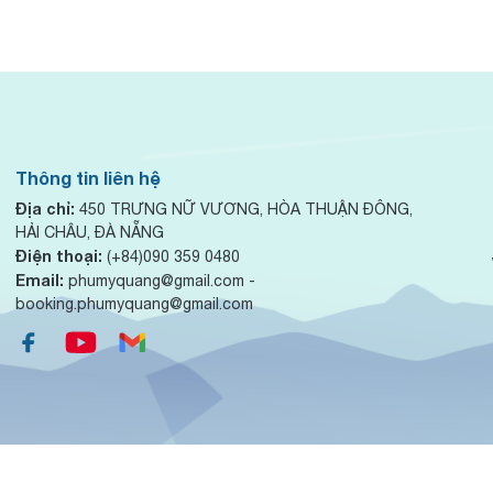
Thông tin liên hệ
Địa chỉ:
450 TRƯNG NỮ VƯƠNG, HÒA THUẬN ĐÔNG,
HẢI CHÂU, ĐÀ NẴNG
Điện thoại:
(+84)090 359 0480
Email:
phumyquang@gmail.com -
booking.phumyquang@gmail.com