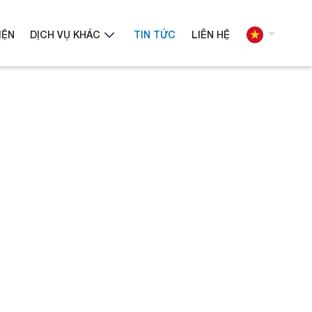
IỆN
DỊCH VỤ KHÁC
TIN TỨC
LIÊN HỆ