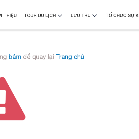
I THIỆU
TOUR DU LỊCH
LƯU TRÚ
TỔ CHỨC SỰ K
lòng
bấm
để quay lại
Trang chủ
.